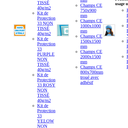
mm
TISSÉ
usage 
Champs CE
40g/m2
750x900
Kit de
mm
Protection
Champs CE
33 NON
1000x1000
TISSÉ
mm
40g/m2
Champs CE
Kit de
1500x1500
Protection
mm
33
Champs CE
PURPLE
2000x1500
NON
mm
TISSÉ
Champs CE
40g/m2
800x700mm
Kit de
troué avec
Protection
adhésif
33 ROSY
NON
TISSÉ
40g/m2
Kit de
Protection
33
YELOW
NON