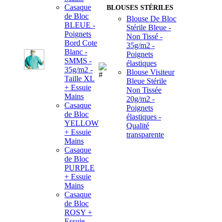
Casaque
BLOUSES STÉRILES
de Bloc
Blouse De Bloc
BLEUE -
Stérile Bleue -
Poignets
Non Tissé -
Bord Cote
35g/m2 -
Blanc -
Poignets
SMMS -
élastiques
35g/m2 -
Blouse Visiteur
Taille XL
Bleue Stérile
+ Essuie
Non Tissée
Mains
20g/m2 -
Casaque
Poignets
de Bloc
élastiques -
YELLOW
Qualité
+ Essuie
transparente
Mains
Casaque
de Bloc
PURPLE
+ Essuie
Mains
Casaque
de Bloc
ROSY +
Essuie