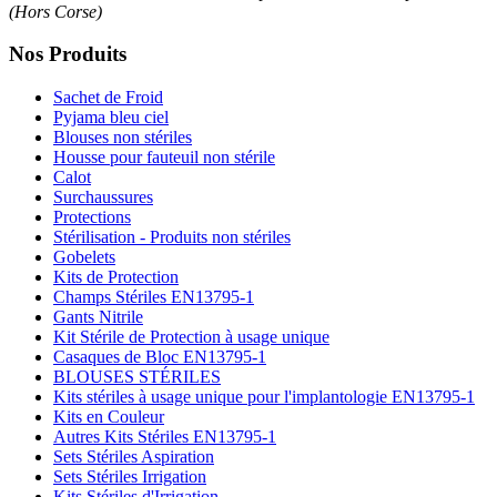
(Hors Corse)
Nos Produits
Sachet de Froid
Pyjama bleu ciel
Blouses non stériles
Housse pour fauteuil non stérile
Calot
Surchaussures
Protections
Stérilisation - Produits non stériles
Gobelets
Kits de Protection
Champs Stériles EN13795-1
Gants Nitrile
Kit Stérile de Protection à usage unique
Casaques de Bloc EN13795-1
BLOUSES STÉRILES
Kits stériles à usage unique pour l'implantologie EN13795-1
Kits en Couleur
Autres Kits Stériles EN13795-1
Sets Stériles Aspiration
Sets Stériles Irrigation
Kits Stériles d'Irrigation