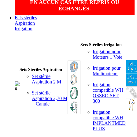
EN AUCUN CAS ÊTRE REPRIS OU
ÉCHANGÉS.
Kits stériles
Aspiration
Irrigation
Sets Stériles Irrigation
Irrigation pour
Moteurs 1 Voie
Irrigation pour
Sets Stériles Aspiration
Multimoteurs
Set stérile
Aspiration 2 M
Irrigation
compatible WH
Set stérile
OSSEO SET
Aspiration 2,70 M
300
+ Canule
Irrigation
compatible WH
IMPLANTMED
PLUS