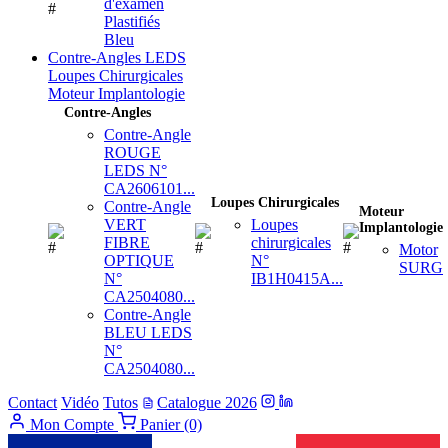
d'examen
Plastifiés
Bleu
Contre-Angles LEDS
Loupes Chirurgicales
Moteur Implantologie
Contre-Angles
Contre-Angle
ROUGE
LEDS N°
CA2606101...
Loupes Chirurgicales
Contre-Angle
Moteur
VERT
Loupes
Implantologie
FIBRE
chirurgicales
Motor
OPTIQUE
N°
SURG
N°
IB1H0415A...
CA2504080...
Contre-Angle
BLEU LEDS
N°
CA2504080...
Contact
Vidéo
Tutos
Catalogue 2026
Mon Compte
Panier (0)