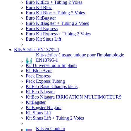
Euro KitEco + Tubing 2 Voies
Euro Kit Bloc
Euro Kit Bloc + Tubing 2 Voies
Euro KitBagster
Euro KitBagster + Tubing 2 Voies
Euro Kit Express
Euro Kit Express + Tubing 2 Voies
Euro Kit Sinus Lift
Kits Stériles EN13795-1
Kits stériles à usage unique pour l'implantologie
EN13795-1
Kit Universel pour Implants
Kit Bloc Azur
Pack Express
Pack Express Tubing
KitEco Basic Champs bleus
KitEco Niagara
KitEco Niagara IRRIGATION MULTIMOTEURS
KitBagster
KitBagster Niagara
Kit Sinus Lift
Kit Sinus Lift + Tubing 2 Voies
Kits en Couleur