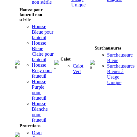
non stérile
Unique
Housse pour
fauteuil non
stérile
Housse
Bleue pour
fauteuil
Housse
Bleue
Surchaussures
Claire pour
Surchaussure
fauteuil
Calot
Bleue
Housse
Calot
Surchaussures
Rosy pour
Vert
Bleues à
fauteuil
Usage
Housse
Unique
Purple
pour
fauteuil
Housse
Blanche
pour
fauteuil
Protections
Drap