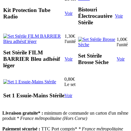
Bistouri
Kit Protection Tube
Voir
Électrocautère
Voir
Radio
Stérile
1,30€
1,00€
l'unité
l'unité
Set Stérile FILM
Set Stérile
BARRIER Bleu adhésif
Voir
Voir
Brosse Sèche
léger
0,80€
Le set
Set 1 Essuie-Mains Stérile
Voir
Livraison gratuite* :
minimum de commande
un carton d'un même
produit
* France métropolitaine (Hors Corse)
Paiement sécurisé :
TTC Port compris*
* France métropolitaine