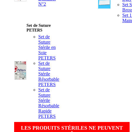
N°2
Set S
Bros
Set 1
Mains
Set de Suture
PETERS
Set de
Suture
Stérile en
Soie
PETERS
Set de
Suture
Stérile
Résorbable
PETERS
Set de
Suture
Stérile
Résorbable
Rapide
PETERS
LES PRODUITS STÉRILES NE PEUVENT