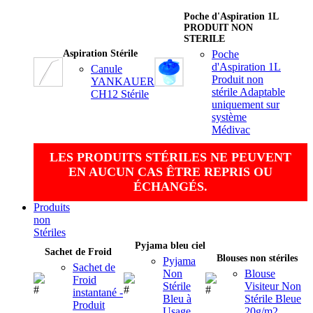
Poche d'Aspiration 1L
PRODUIT NON
STERILE
Aspiration Stérile
Poche
d'Aspiration 1L
Canule
Produit non
YANKAUER
stérile Adaptable
CH12 Stérile
uniquement sur
système
Médivac
LES PRODUITS STÉRILES NE PEUVENT
EN AUCUN CAS ÊTRE REPRIS OU
ÉCHANGÉS.
Produits
non
Stériles
Pyjama bleu ciel
Sachet de Froid
Blouses non stériles
Pyjama
Sachet de
Non
Blouse
Froid
Stérile
Visiteur Non
instantané -
Bleu à
Stérile Bleue
Produit
Usage
20g/m2