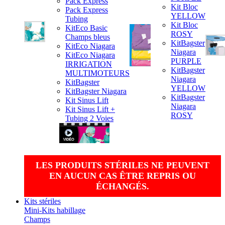
Pack Express
Kit Bloc
Pack Express
YELLOW
Tubing
Kit Bloc
KitEco Basic
ROSY
Champs bleus
KitBagster
KitEco Niagara
Niagara
KitEco Niagara
PURPLE
IRRIGATION
KitBagster
MULTIMOTEURS
Niagara
KitBagster
YELLOW
KitBagster Niagara
KitBagster
Kit Sinus Lift
Niagara
Kit Sinus Lift +
ROSY
Tubing 2 Voies
LES PRODUITS STÉRILES NE PEUVENT
EN AUCUN CAS ÊTRE REPRIS OU
ÉCHANGÉS.
Kits stériles
Mini-Kits habillage
Champs