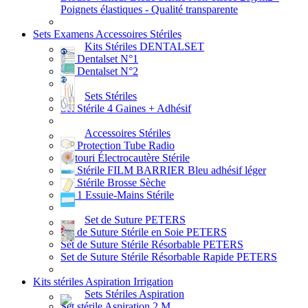
Poignets élastiques - Qualité transparente
Sets Examens Accessoires Stériles
Kits Stériles DENTALSET
Kit Dentalset N°1
Kit Dentalset N°2
Sets Stériles
Set Stérile 4 Gaines + Adhésif
Accessoires Stériles
Kit Protection Tube Radio
Bistouri Électrocautère Stérile
Set Stérile FILM BARRIER Bleu adhésif léger
Set Stérile Brosse Sèche
Set 1 Essuie-Mains Stérile
Set de Suture PETERS
Set de Suture Stérile en Soie PETERS
Set de Suture Stérile Résorbable PETERS
Set de Suture Stérile Résorbable Rapide PETERS
Kits stériles Aspiration Irrigation
Sets Stériles Aspiration
Set stérile Aspiration 2 M