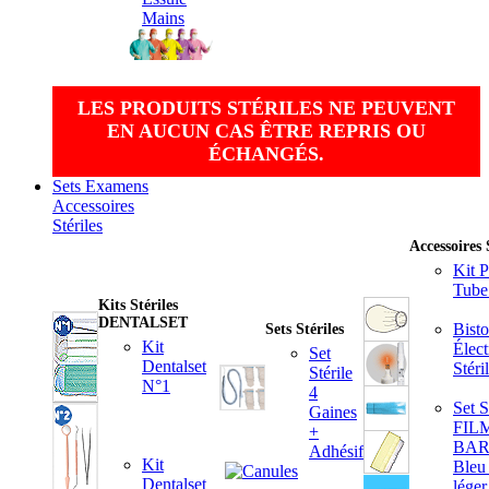
Mains
LES PRODUITS STÉRILES NE PEUVENT
EN AUCUN CAS ÊTRE REPRIS OU
ÉCHANGÉS.
Sets Examens
Accessoires
Stériles
Accessoires 
Kit P
Tube
Kits Stériles
DENTALSET
Bisto
Sets Stériles
Kit
Élect
Set
Dentalset
Stéri
Stérile
N°1
4
Set S
Gaines
FIL
+
BAR
Adhésif
Kit
Bleu 
Dentalset
léger